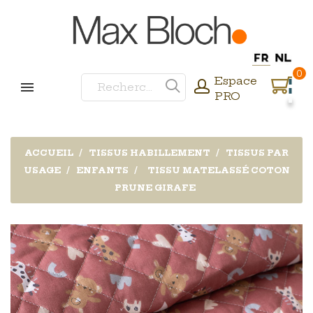
0
Espace
PRO
ACCUEIL
TISSUS HABILLEMENT
TISSUS PAR
USAGE
ENFANTS
TISSU MATELASSÉ COTON
PRUNE GIRAFE