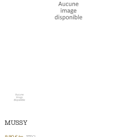
MUSSY
9,90 €/m
TTC