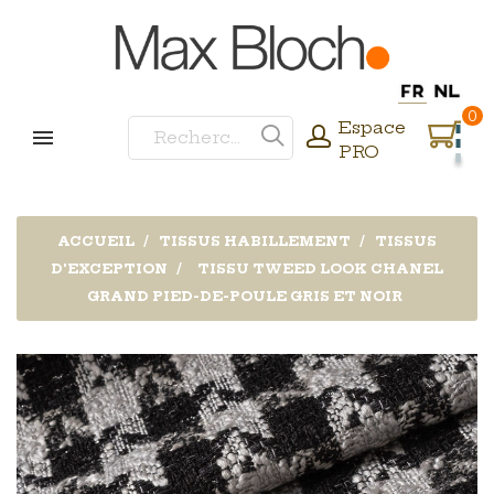
0
Espace
PRO
ACCUEIL
TISSUS HABILLEMENT
TISSUS
D'EXCEPTION
TISSU TWEED LOOK CHANEL
GRAND PIED-DE-POULE GRIS ET NOIR