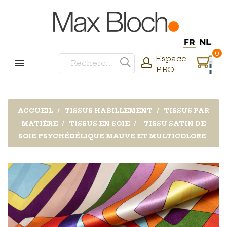
0
Espace
PRO
ACCUEIL
TISSUS HABILLEMENT
TISSUS PAR
MATIÈRE
TISSUS EN SOIE
TISSU SATIN DE
SOIE PSYCHÉDÉLIQUE MAUVE ET MULTICOLORE