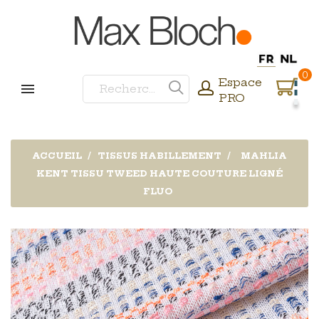
0
Espace
PRO
ACCUEIL
TISSUS HABILLEMENT
MAHLIA
KENT TISSU TWEED HAUTE COUTURE LIGNÉ
FLUO