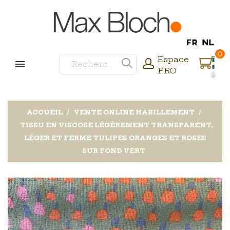
0
Espace
PRO
ACCUEIL
VENTE ONLINE HABILLEMENT
TISSU EN VISCOSE LÉGÈREMENT TRANSPARENT,
LÉGER ET FERME TULIPES ORANGES ET ROSES
SUR FOND VERT