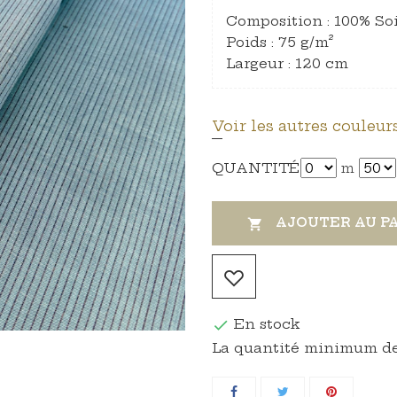
Composition : 100% So
Poids : 75 g/m²
Largeur : 120 cm
Voir les autres couleurs
QUANTITÉ
m
AJOUTER AU P

En stock

La quantité minimum de