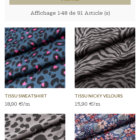
Affichage 1-48 de 91 Article (s)
TISSU SWEATSHIRT
TISSU NICKY VELOURS
18,90 €/m
15,90 €/m
BROSSÉ...
STRETCH...