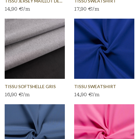
TISSU JERSEY MAILLOT DE...
TISSU SWEATSHIRT
14,90 €/m
17,90 €/m
FLEECE...
TISSU SOFTSHELLE GRIS
TISSU SWEATSHIRT
16,90 €/m
14,90 €/m
CHINÉ
BROSSÉ...