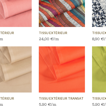
XTÉRIEUR
TISSU EXTÈRIEUR
TISSU E
/m
24,00 €/m
8,90 €
..
ETHNIQUE...
TRANSAT
XTÉRIEUR
TISSU EXTÉRIEUR TRANSAT
TISSU E
/m
5,90 €/m
5,90 €
..
CORAIL
ANIS