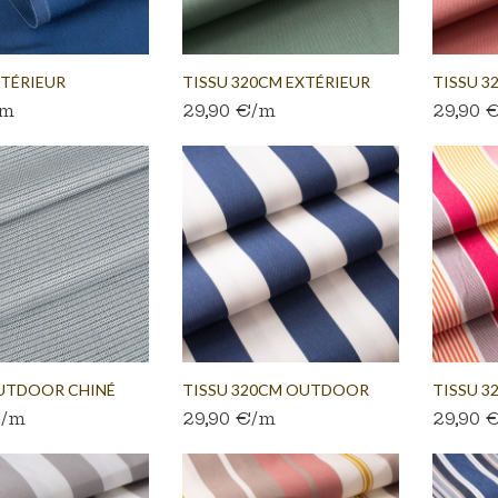
XTÉRIEUR
TISSU 320CM EXTÉRIEUR
TISSU 3
/m
29,90 €/m
29,90 
..
VERT
VIEUX...
UTDOOR CHINÉ
TISSU 320CM OUTDOOR
TISSU 
€/m
29,90 €/m
29,90 
ANC
RAYURE...
RAYURE..