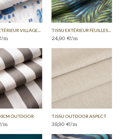
TÉRIEUR VILLAGE...
TISSU EXTÉRIEUR FEUILLES...
€/m
24,90 €/m
320CM OUTDOOR
TISSU OUTDOOR ASPECT
€/m
39,90 €/m
.
LIN...