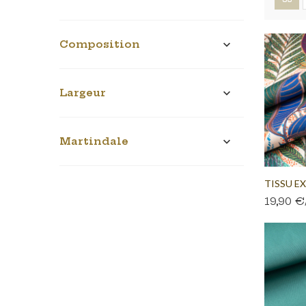
Composition

Largeur

Martindale

TISSU EX
19,90 