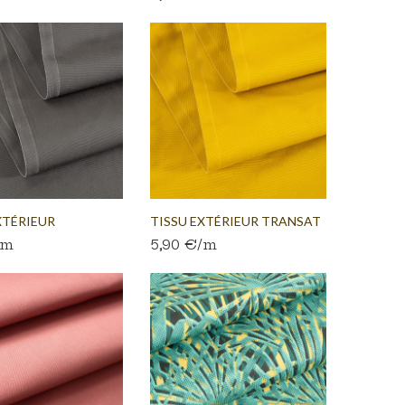
XTÉRIEUR
TISSU EXTÉRIEUR TRANSAT
/m
5,90 €/m
...
MIEL