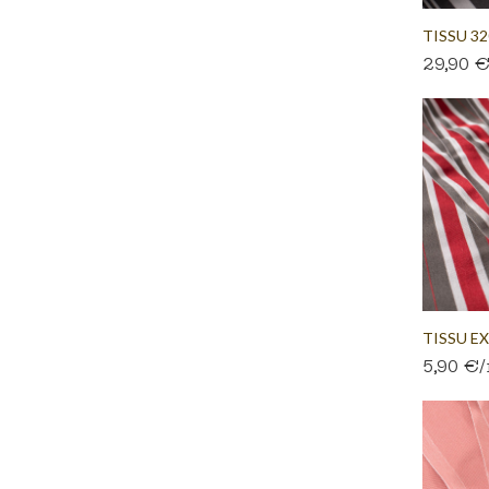
TISSU 
29,90 
RAYURE..
TISSU E
5,90 €
TRANSAT.