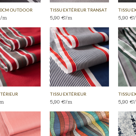
320CM OUTDOOR
TISSU EXTÉRIEUR TRANSAT
TISSU E
€/m
5,90 €/m
5,90 €
.
GRIS
NOIR
XTÉRIEUR
TISSU EXTÉRIEUR
TISSU E
/m
5,90 €/m
5,90 €
..
TRANSAT...
TRANSAT