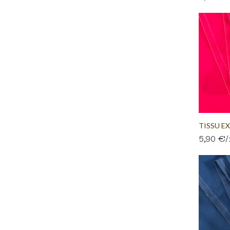
TISSU E
5,90 €
TRANSAT.