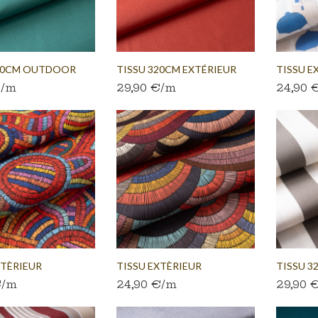
320CM OUTDOOR
TISSU 320CM EXTÉRIEUR
TISSU EX
€/m
29,90 €/m
24,90 
ON
OCRE...
XTÈRIEUR
TISSU EXTÈRIEUR
TISSU 
€/m
24,90 €/m
29,90 
...
ETHNIQUE...
RAYURE..