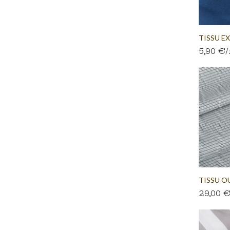
TISSU E
5,90 €
TRANSAT.
TISSU O
29,00 
NOIR BL