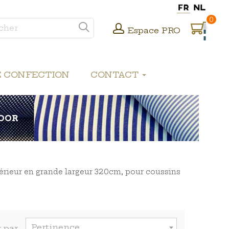
0
Espace PRO
E CONFECTION
CONTACT
OOR
térieur en grande largeur 320cm, pour coussins
Pertinence

r par