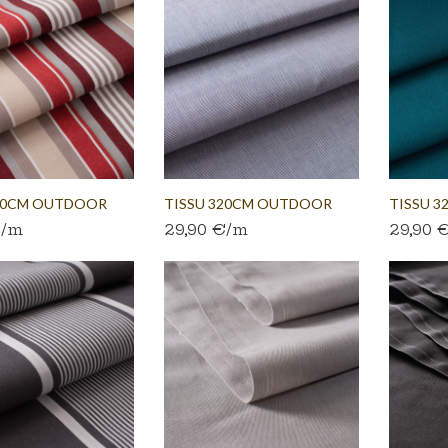
320CM OUTDOOR
TISSU 320CM OUTDOOR
TISSU 3
€/m
29,90 €/m
29,90 
.
CHINÉ BLEU
PÉTROL