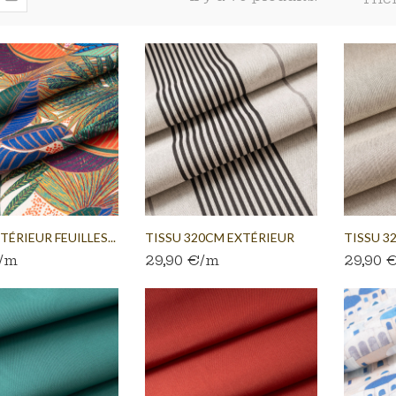
TÉRIEUR FEUILLES...
TISSU 320CM EXTÉRIEUR
TISSU 3
€/m
29,90 €/m
29,90 
LIGNÉ...
CHINÉ...