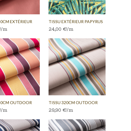
20CM EXTÉRIEUR
TISSU EXTÉRIEUR PAPYRUS
€/m
24,00 €/m
VERT
320CM OUTDOOR
TISSU 320CM OUTDOOR
€/m
29,90 €/m
.
RAYURE...