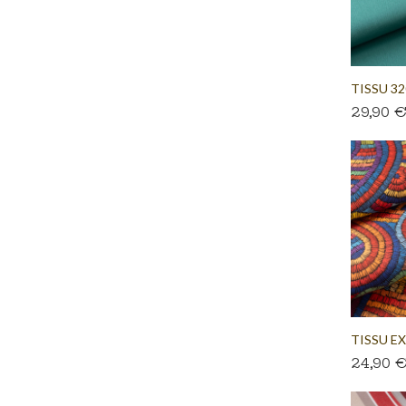
TISSU 
29,90 
UNI LAG
TISSU E
24,90 
ETHNIQUE