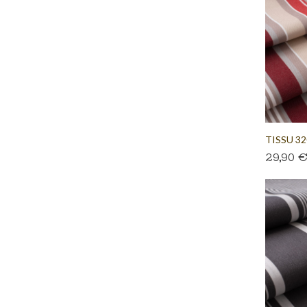
TISSU 
29,90 
RAYURE..