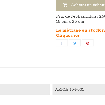

Acheter un échan
Prix ​​de l'échantillon :
2,5
15 cm x 25 cm
Le mètrage en stock n'
Cliquez ici.
ARICA 104-061