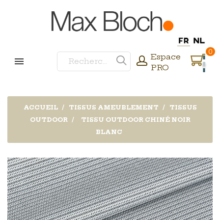
0
Espace
PRO
ACCUEIL
TISSUS AMEUBLEMENT
TISSUS
OUTDOOR
TISSU OUTDOOR CHINÉ NOIR
BLANC