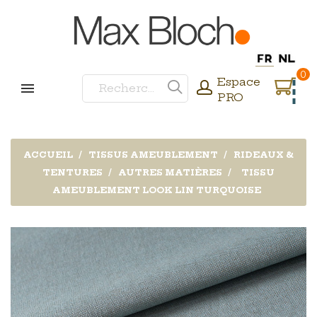
0
Espace
PRO
ACCUEIL
TISSUS AMEUBLEMENT
RIDEAUX &
TENTURES
AUTRES MATIÈRES
TISSU
AMEUBLEMENT LOOK LIN TURQUOISE