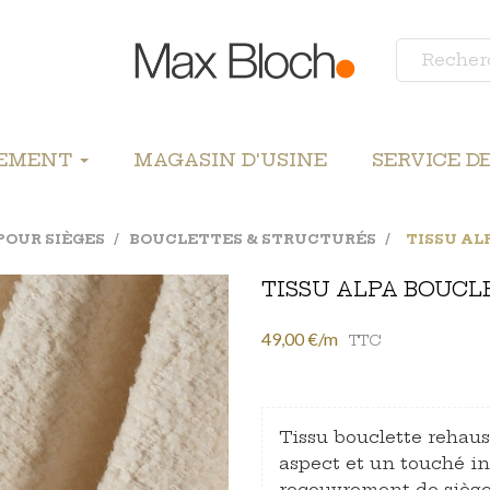
LEMENT
MAGASIN D'USINE
SERVICE D
POUR SIÈGES
BOUCLETTES & STRUCTURÉS
TISSU AL
TISSU ALPA BOUCL
49,00 €/m
TTC
Tissu bouclette rehaus
aspect et un touché in
recouvrement de siège