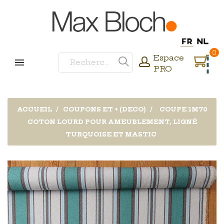
0
Espace
PRO
ACCUEIL
COUPONS ET + (DECO)
COUPE 1M70
COTON LOURD POUR AMEUBLEMENT, LIGNÉ
TURQUOISE ET MASTIC