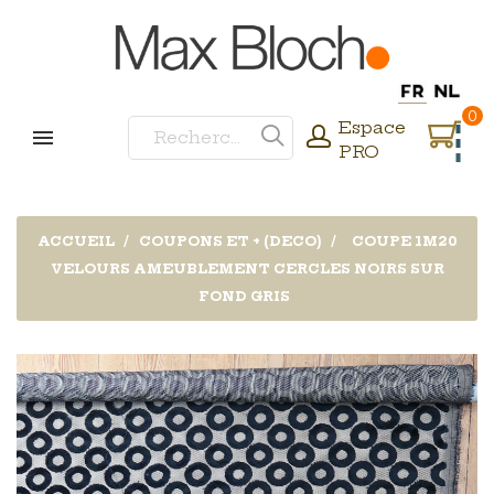
0
Espace
PRO
ACCUEIL
COUPONS ET + (DECO)
COUPE 1M20
VELOURS AMEUBLEMENT CERCLES NOIRS SUR
FOND GRIS