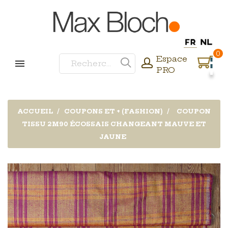
0
Espace
PRO
ACCUEIL
COUPONS ET + (FASHION)
COUPON
TISSU 2M90 ÉCOSSAIS CHANGEANT MAUVE ET
JAUNE