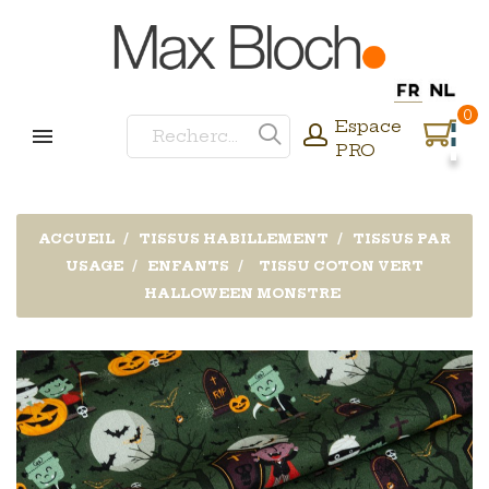
0
Espace
PRO
ACCUEIL
TISSUS HABILLEMENT
TISSUS PAR
USAGE
ENFANTS
TISSU COTON VERT
HALLOWEEN MONSTRE