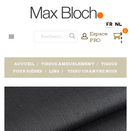
0
Espace
PRO
ACCUEIL
TISSUS AMEUBLEMENT
TISSUS
POUR SIÈGES
LINS
TISSU CHANVRE NOIR