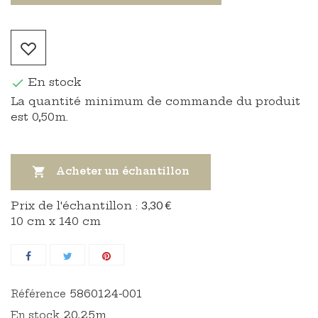
En stock

La quantité minimum de commande du produit
est 0,50m.

Acheter un échantillon
Prix ​​de l'échantillon :
3,30 €
10 cm x 140 cm
5860124-001
Référence
20,25m
En stock