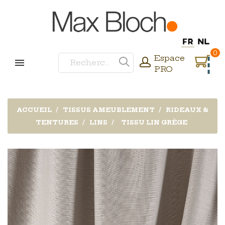
0
Espace
PRO
ACCUEIL
TISSUS AMEUBLEMENT
RIDEAUX &
TENTURES
LINS
TISSU LIN GRÈGE