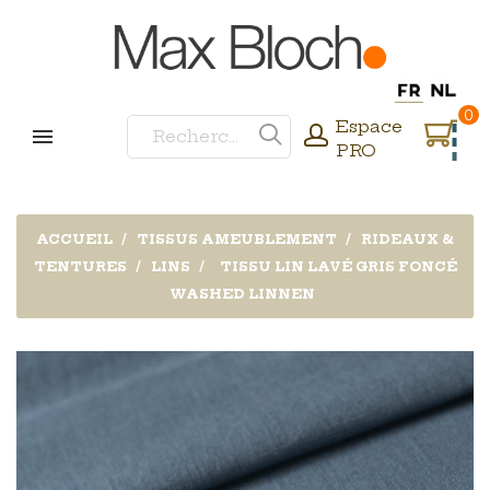
0
Espace
PRO
ACCUEIL
TISSUS AMEUBLEMENT
RIDEAUX &
TENTURES
LINS
TISSU LIN LAVÉ GRIS FONCÉ
WASHED LINNEN