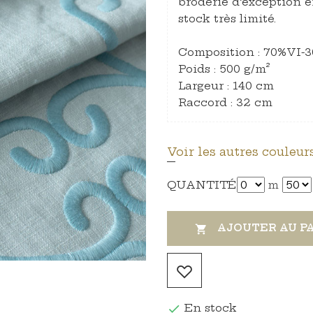
broderie d’exception e
stock très limité.
Composition : 70%VI-
Poids : 500 g/m²
Largeur : 140 cm
Raccord : 32 cm
Voir les autres couleurs
QUANTITÉ
m
AJOUTER AU P

En stock
