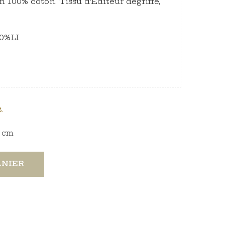
n 100% coton. Tissu d'Editeur dégriffé,
30%LI
.
cm
ANIER