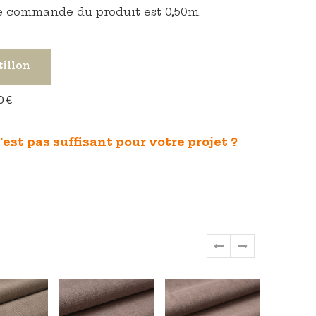
 commande du produit est 0,50m.
tillon
0 €
est pas suffisant pour votre projet ?
‹
›