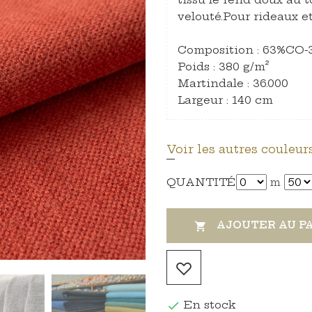
velouté.Pour rideaux et
Composition : 63%CO-
Poids : 380 g/m²
Martindale : 36.000
Largeur : 140 cm
Voir les autres couleurs
QUANTITÉ
m
AJOUTER AU P

En stock
