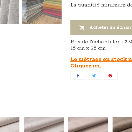
La quantité minimum de

Acheter un échan
Prix ​​de l'échantillon :
2,5
15 cm x 25 cm
Le mètrage en stock n'
Cliquez ici.