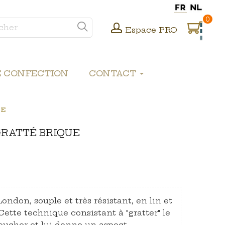
0
Espace PRO
E CONFECTION
CONTACT
UE
GRATTÉ BRIQUE
ndon, souple et très résistant, en lin et
Cette technique consistant à "gratter" le
toucher et lui donne un aspect