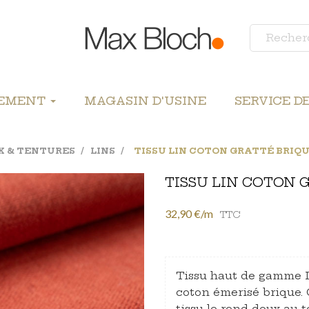
LEMENT
MAGASIN D'USINE
SERVICE D
X & TENTURES
LINS
TISSU LIN COTON GRATTÉ BRIQ
TISSU LIN COTON 
32,90 €/m
TTC
Tissu haut de gamme Lo
coton émerisé brique. 
tissu le rend doux au 