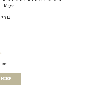
 sièges.
37%LI
.
cm
ANIER