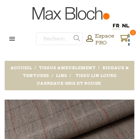
0
Espace
PRO
ACCUEIL
TISSUS AMEUBLEMENT
RIDEAUX &
TENTURES
LINS
TISSU LIN LOURD
CARREAUX GRIS ET ROUGE