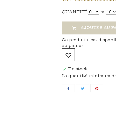
QUANTITÉ
m
AJOUTER AU P

Ce produit n'est disponi
au panier
En stock

La quantité minimum de