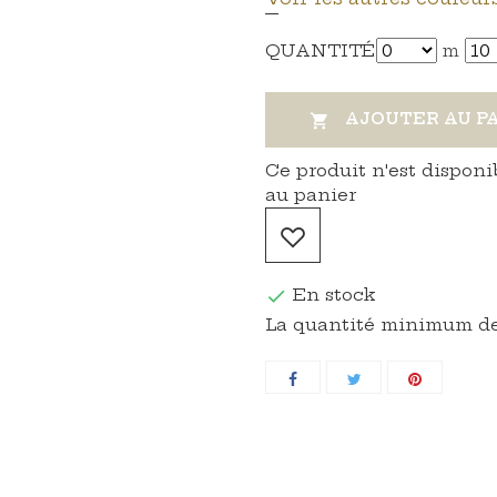
QUANTITÉ
m
AJOUTER AU P

Ce produit n'est disponi
au panier
En stock

La quantité minimum de