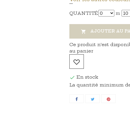
QUANTITÉ
m
AJOUTER AU P

Ce produit n'est disponi
au panier
En stock

La quantité minimum de