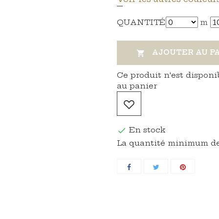
QUANTITÉ
m
AJOUTER AU P

Ce produit n'est disponi
au panier
En stock

La quantité minimum de