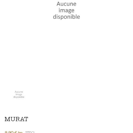
MURAT
9,90 €/m
TTC