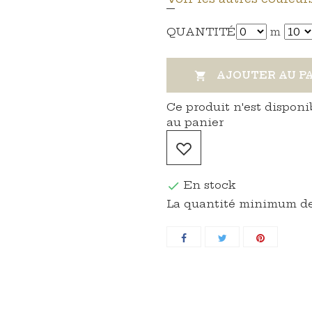
QUANTITÉ
m
AJOUTER AU P

Ce produit n'est disponi
au panier
En stock

La quantité minimum de