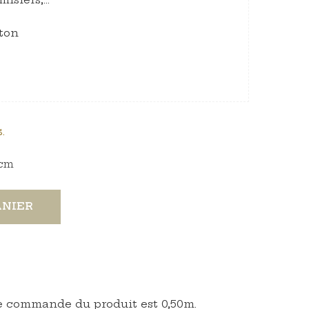
ton
.
cm
ANIER
 commande du produit est 0,50m.