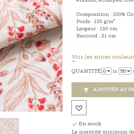
Composition : 100% Co
Poids : 130 g/m²
Largeur : 130 cm
Raccord : 21 cm
Voir les autres couleurs
QUANTITÉ
m
AJOUTER AU P

En stock

La quantité minimum de