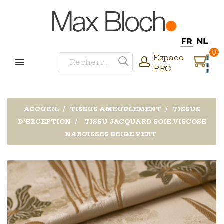
0
Espace
PRO
ACCUEIL
TISSUS AMEUBLEMENT
TISSUS
D'EXCEPTION
TISSU JACQUARD SOIE VISCOSE
NARCISSES BEIGE VERT