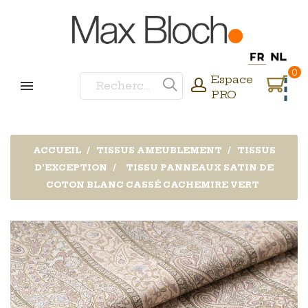
0
Espace
PRO
ACCUEIL
TISSUS AMEUBLEMENT
TISSUS
D'EXCEPTION
TISSU PANNEAUX SATIN DE
COTON BLANC CASSÉ CACHEMIRE VERT