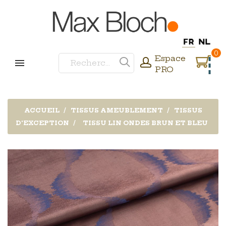
0
Espace
PRO
ACCUEIL
TISSUS AMEUBLEMENT
TISSUS
D'EXCEPTION
TISSU LIN ONDES BRUN ET BLEU