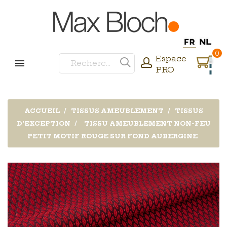
0
Espace
PRO
ACCUEIL
TISSUS AMEUBLEMENT
TISSUS
D'EXCEPTION
TISSU AMEUBLEMENT NON-FEU
PETIT MOTIF ROUGE SUR FOND AUBERGINE