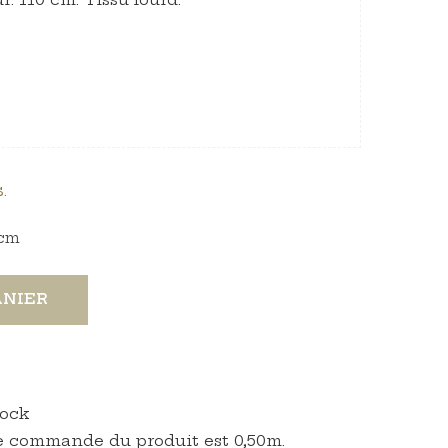
.
cm
ANIER
tock
 commande du produit est 0,50m.