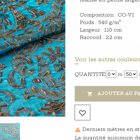
Composition : CO-VI
Poids : 540 g/m²
Largeur : 110 cm
Raccord : 22 cm
Voir les autres couleurs
QUANTITÉ
m
AJOUTER AU P

Derniers mètres en s

La quantité minimum de