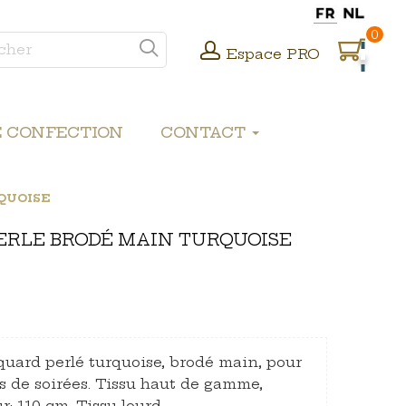
0
Espace PRO
E CONFECTION
CONTACT
QUOISE
ERLE BRODÉ MAIN TURQUOISE
quard perlé turquoise, brodé main, pour
es de soirées. Tissu haut de gamme,
r: 110 cm. Tissu lourd.