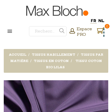
0
Espace
PRO
ACCUEIL
TISSUS HABILLEMENT
TISSUS PAR
MATIÈRE
TISSUS EN COTON
TISSU COTON
BIO LILAS