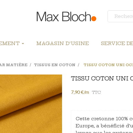
LEMENT
MAGASIN D'USINE
SERVICE D
PAR MATIÈRE
TISSUS EN COTON
TISSU COTON UNI OC
TISSU COTON UNI 
7,90 €/m
TTC
Cette cretonne 100% co
Europe, a bénéficié d'
lavage que les creton