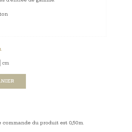
ton
.
cm
ANIER
 commande du produit est 0,50m.