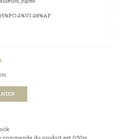
ailleurs, jupes.
-35%PC-2%VI-28%AF
.
cm
ANIER
tock
 commande du produit est 0,50m.