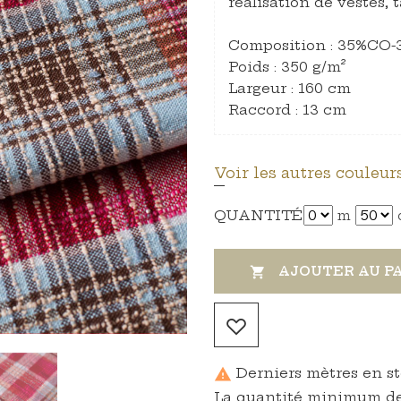
réalisation de vestes, t
Composition : 35%CO
Poids : 350 g/m²
Largeur : 160 cm
Raccord : 13 cm
Voir les autres couleurs
QUANTITÉ
m
AJOUTER AU P

Derniers mètres en s

La quantité minimum de