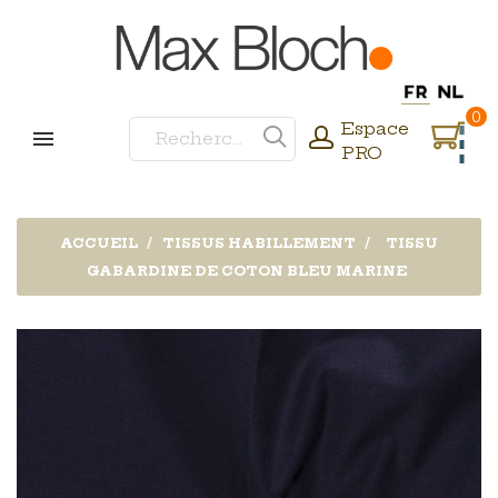
0
Espace
PRO
ACCUEIL
TISSUS HABILLEMENT
TISSU
GABARDINE DE COTON BLEU MARINE