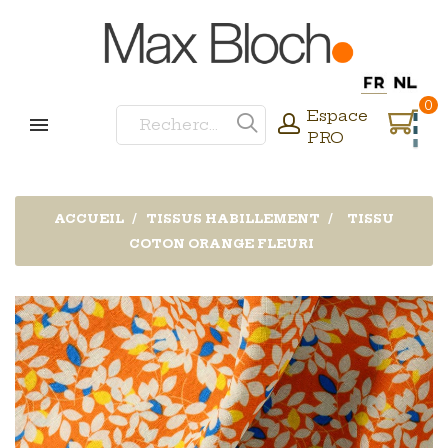
0
Espace
PRO
ACCUEIL
TISSUS HABILLEMENT
TISSU
COTON ORANGE FLEURI