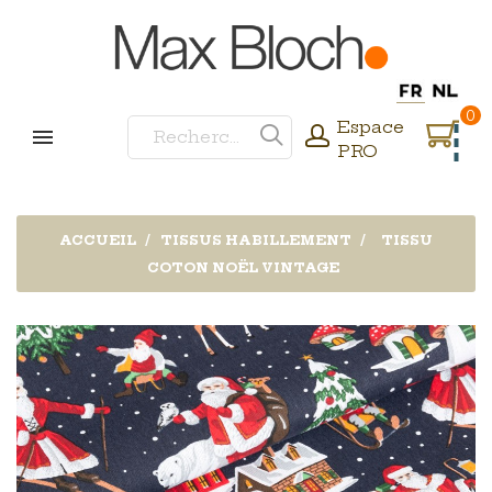
0
Espace
PRO
ACCUEIL
TISSUS HABILLEMENT
TISSU
COTON NOËL VINTAGE