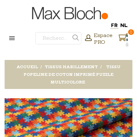
0
Espace
PRO
ACCUEIL
TISSUS HABILLEMENT
TISSU
POPELINE DE COTON IMPRIMÉ PUZZLE
MULTICOLORE