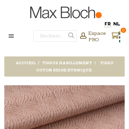
0
Espace
PRO
ACCUEIL
TISSUS HABILLEMENT
TISSU
COTON BEIGE ETHNIQUE