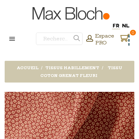
0
Espace
PRO
ACCUEIL
TISSUS HABILLEMENT
TISSU
COTON GRENAT FLEURI