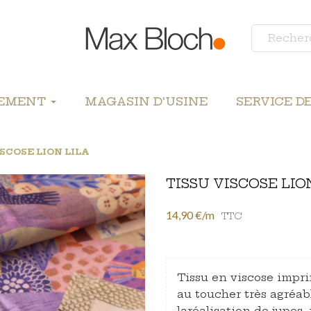
LEMENT
MAGASIN D'USINE
SERVICE D
ISCOSE LION LILA
TISSU VISCOSE LIO
14,90 €/m
TTC
Tissu en viscose impri
au toucher très agréabl
laréalisation de jupes,