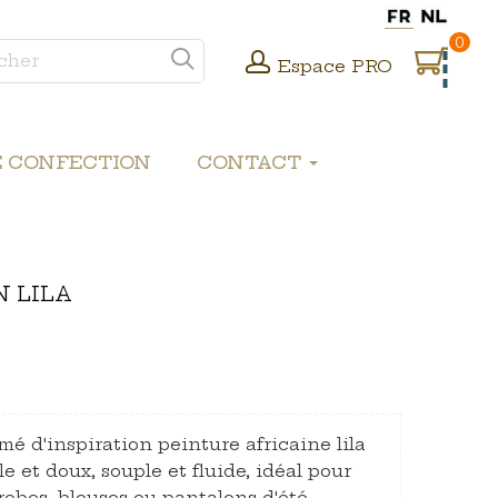
0
Espace PRO
E CONFECTION
CONTACT
N LILA
mé d'inspiration peinture africaine lila
e et doux, souple et fluide, idéal pour
 robes, blouses ou pantalons d'été.