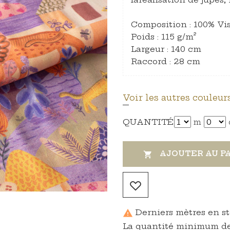
Composition : 100% Vi
Poids : 115 g/m²
Largeur : 140 cm
Raccord : 28 cm
Voir les autres couleurs
QUANTITÉ
m
AJOUTER AU P

Derniers mètres en s

La quantité minimum de