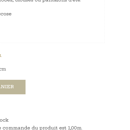
scose
.
cm
ANIER
tock
 commande du produit est 1,00m.