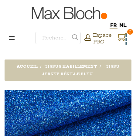
0
Espace
PRO
ACCUEIL
TISSUS HABILLEMENT
TISSU
JERSEY RÉSILLE BLEU