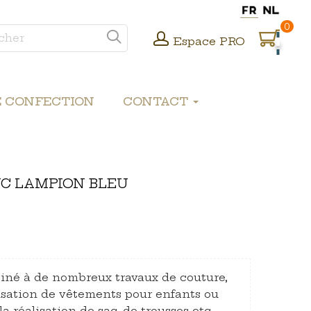
0
Espace PRO
E CONFECTION
CONTACT
NC LAMPION BLEU
tiné à de nombreux travaux de couture,
alisation de vêtements pour enfants ou
la réalisation de sac, de trousses etc…