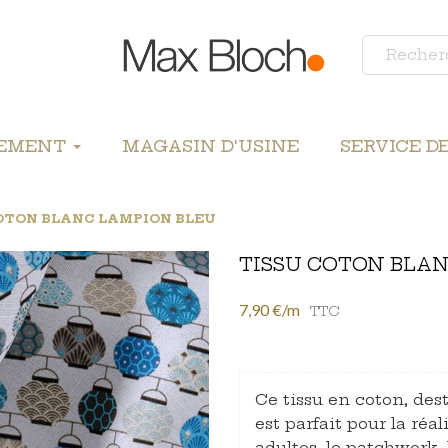
LEMENT
MAGASIN D'USINE
SERVICE D
OTON BLANC LAMPION BLEU
TISSU COTON BLA
7,90 €/m
TTC
Ce tissu en coton, des
est parfait pour la ré
adultes, le patchwork, 