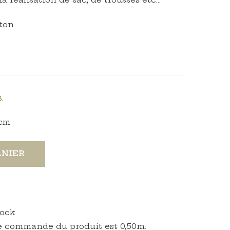
ton
.
cm
ANIER
tock
 commande du produit est 0,50m.