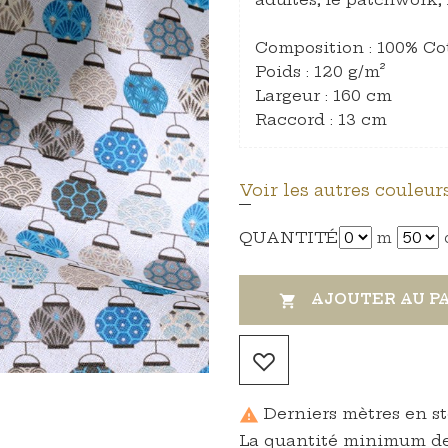
Composition : 100% Co
Poids : 120 g/m²
Largeur : 160 cm
Raccord : 13 cm
Voir les autres couleurs
QUANTITÉ
m
AJOUTER AU P

Derniers mètres en s

La quantité minimum de