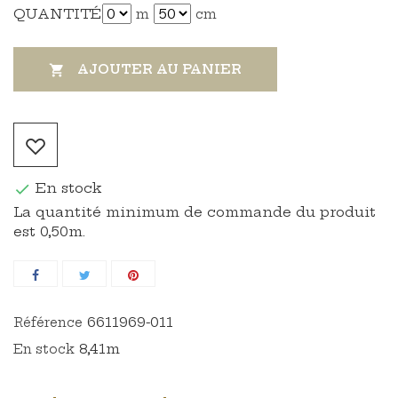
QUANTITÉ
m
cm
AJOUTER AU PANIER

En stock

La quantité minimum de commande du produit
est 0,50m.
6611969-011
Référence
8,41m
En stock