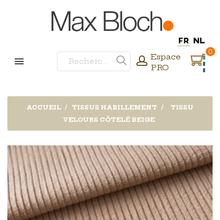
0
Espace
PRO
ACCUEIL
TISSUS HABILLEMENT
TISSU
VELOURS CÔTELÉ BEIGE