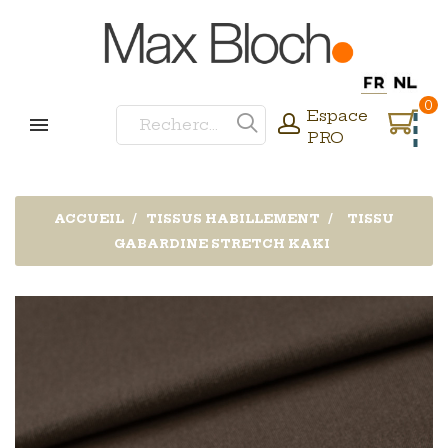
0
Espace
PRO
ACCUEIL
TISSUS HABILLEMENT
TISSU
GABARDINE STRETCH KAKI